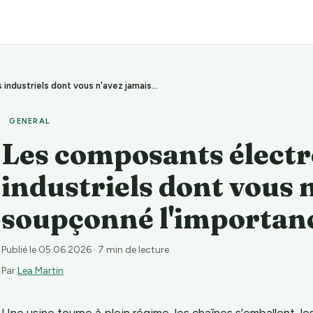
Les composants électroniques industriels dont vous n'avez jamais soupçonné l'importance
GENERAL
Les composants élect
industriels dont vous 
soupçonné l'importan
Publié le 05.06.2026
· 7 min de lecture
Par
Lea Martin
Une usine tourne à plein régime, les chaînes s’emballent, les