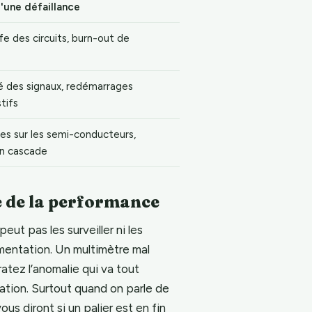
'une défaillance
e des circuits, burn-out de
té des signaux, redémarrages
tifs
 sur les semi-conducteurs,
n cascade
e de la performance
ut pas les surveiller ni les
rumentation. Un multimètre mal
ratez l’anomalie qui va tout
gation. Surtout quand on parle de
us diront si un palier est en fin