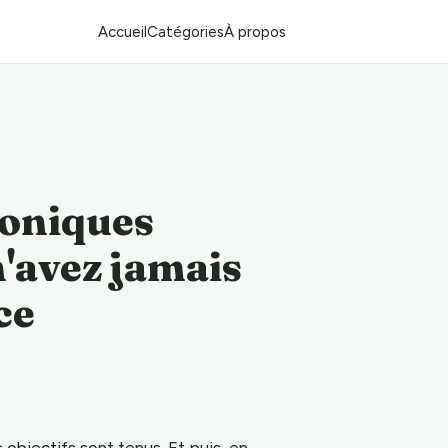
Accueil
Catégories
À propos
roniques
n'avez jamais
ce
 objectifs sont tenus. Et puis, en