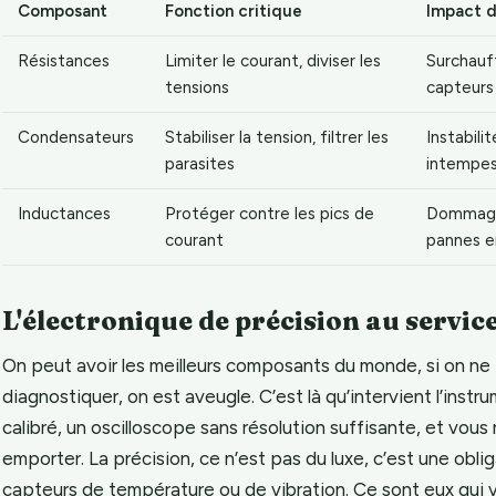
Composant
Fonction critique
Impact d
Résistances
Limiter le courant, diviser les
Surchauff
tensions
capteurs
Condensateurs
Stabiliser la tension, filtrer les
Instabili
parasites
intempes
Inductances
Protéger contre les pics de
Dommages
courant
pannes e
L'électronique de précision au servic
On peut avoir les meilleurs composants du monde, si on ne pe
diagnostiquer, on est aveugle. C’est là qu’intervient l’inst
calibré, un oscilloscope sans résolution suffisante, et vous 
emporter. La précision, ce n’est pas du luxe, c’est une obli
capteurs de température ou de vibration. Ce sont eux qui vo